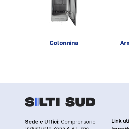
Colonnina
Ar
Link uti
Sede e Uffici:
Comprensorio
Industriale Zona A.S.I. snc
Investi