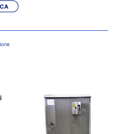
ICA
zione